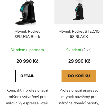
p
í
i
p
s
r
p
o
r
d
Mlýnek Rocket
Mlýnek Rocket STELVIO
o
u
SPLUGA Black
68 BLACK
d
k
u
t
Skladem u partnera
Skladem
(2 ks)
k
ů
t
20 990 Kč
29 990 Kč
ů
DETAIL
DO KOŠÍKU
Kompaktní profesionální
Profesionální espresso
mlýnek vytvořený pro
mlýnek navržený pro
milovníky espressa, kteří
náročné domácí baristy,