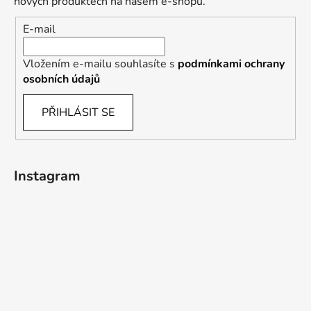
t
í
nových produktech na našem e-shopu.
p
í
E-mail
r
v
k
Vložením e-mailu souhlasíte s
podmínkami ochrany
y
osobních údajů
v
ý
PŘIHLÁSIT SE
p
i
s
u
Instagram