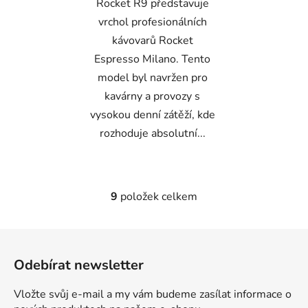
Rocket R9 představuje
vrchol profesionálních
kávovarů Rocket
Espresso Milano. Tento
model byl navržen pro
kavárny a provozy s
vysokou denní zátěží, kde
rozhoduje absolutní...
9
položek celkem
O
v
l
Z
á
á
d
Odebírat newsletter
p
a
a
c
Vložte svůj e-mail a my vám budeme zasílat informace o