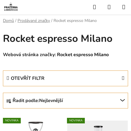
Přejít
Hledat
NÁKUP
na
KOŠÍK
obsah
Domů
/
Prodávané značky
/
Rocket espresso Milano
Rocket espresso Milano
Webová stránka značky:
Rocket espresso Milano
OTEVŘÍT FILTR
Ř
Řadit podle:
Nejlevnější
a
z
V
e
NOVINKA
NOVINKA
ý
n