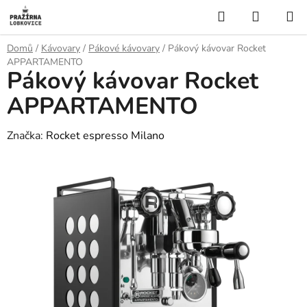
Přejít
Hledat
NÁKUP
na
KOŠÍK
obsah
Domů
/
Kávovary
/
Pákové kávovary
/
Pákový kávovar Rocket
APPARTAMENTO
Pákový kávovar Rocket
APPARTAMENTO
Značka:
Rocket espresso Milano