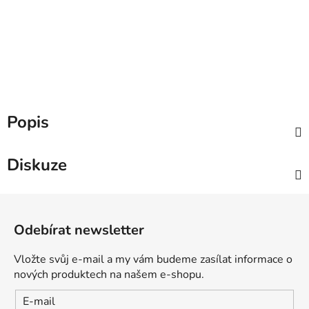
Popis
Diskuze
Z
á
Odebírat newsletter
p
a
Vložte svůj e-mail a my vám budeme zasílat informace o
t
nových produktech na našem e-shopu.
í
E-mail