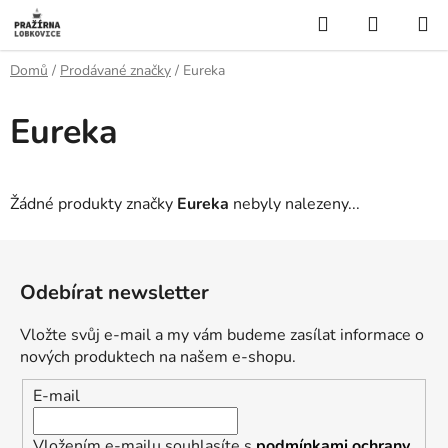
Přejít
Hledat
NÁKUP
na
KOŠÍK
obsah
Domů
/
Prodávané značky
/
Eureka
Eureka
Žádné produkty značky
Eureka
nebyly nalezeny...
Z
á
Odebírat newsletter
p
a
Vložte svůj e-mail a my vám budeme zasílat informace o
t
nových produktech na našem e-shopu.
í
E-mail
Vložením e-mailu souhlasíte s
podmínkami ochrany