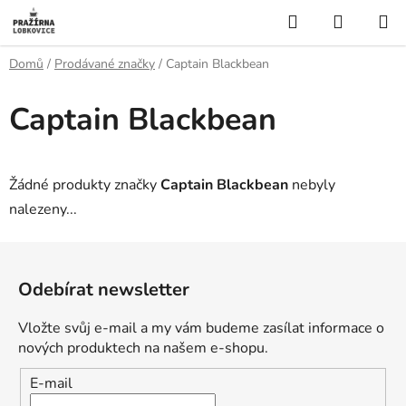
Přejít
Hledat
NÁKUP
na
KOŠÍK
obsah
Domů
/
Prodávané značky
/
Captain Blackbean
Captain Blackbean
Žádné produkty značky
Captain Blackbean
nebyly
nalezeny...
Z
á
Odebírat newsletter
p
a
Vložte svůj e-mail a my vám budeme zasílat informace o
t
nových produktech na našem e-shopu.
í
E-mail