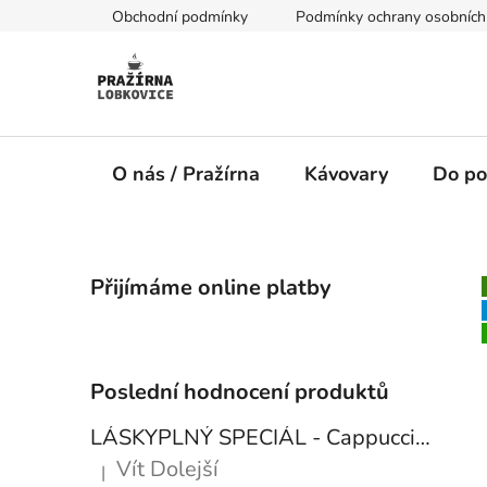
Přejít
Obchodní podmínky
Podmínky ochrany osobních
na
obsah
O nás / Pražírna
Kávovary
Do po
P
Přijímáme online platby
o
s
t
r
Poslední hodnocení produktů
a
n
LÁSKYPLNÝ SPECIÁL - Cappuccino blend
n
Vít Dolejší
|
Hodnocení produktu je 5 z 5 hvězdiček.