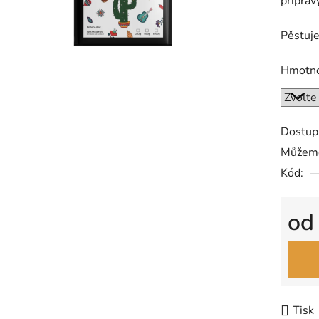
příprav
Pěstuj
Hmotn
Dostup
Můžeme
Kód:
o
Měrná
Tisk