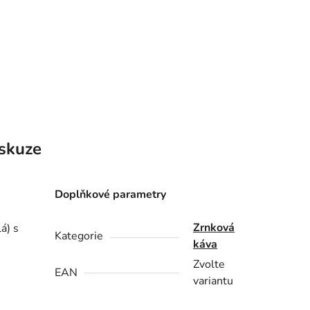
skuze
Doplňkové parametry
Zrnková
á) s
Kategorie
káva
Zvolte
EAN
variantu