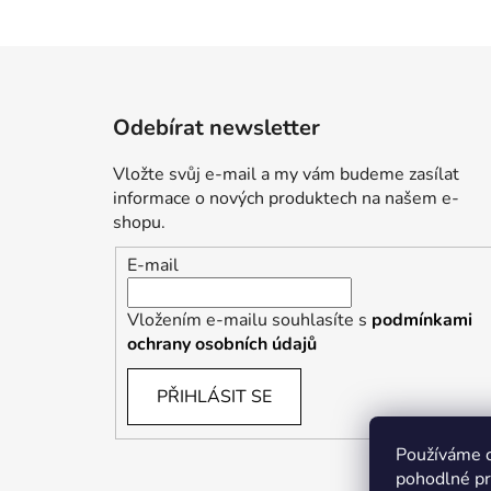
Z
á
Odebírat newsletter
p
a
Vložte svůj e-mail a my vám budeme zasílat
t
informace o nových produktech na našem e-
í
shopu.
E-mail
Vložením e-mailu souhlasíte s
podmínkami
ochrany osobních údajů
PŘIHLÁSIT SE
Používáme 
pohodlné pr