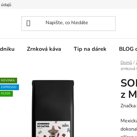
 údajů
dniku
Zrnková káva
Tip na dárek
BLOG o
Domů
/
zrnková 
SO
NOVINKA
ESPRESSO
z M
FILTER
Značka
Mexická
dokonal