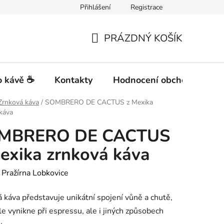
Přihlášení
Registrace
PRÁZDNÝ KOŠÍK
NÁKUPNÍ
KOŠÍK
 kávě ☕
Kontakty
Hodnocení obchodu
Zrnková káva
/
SOMBRERO DE CACTUS z Mexika
káva
MBRERO DE CACTUS
exika zrnková káva
:
Pražírna Lobkovice
 káva představuje unikátní spojení vůně a chutě,
e vynikne při espressu, ale i jiných způsobech