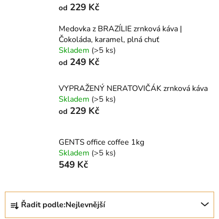
229 Kč
od
Medovka z BRAZÍLIE zrnková káva |
Čokoláda, karamel, plná chuť
Skladem
(>5 ks)
249 Kč
od
VYPRAŽENÝ NERATOVIČÁK zrnková káva
Skladem
(>5 ks)
229 Kč
od
GENTS office coffee 1kg
Skladem
(>5 ks)
549 Kč
Ř
Řadit podle:
Nejlevnější
a