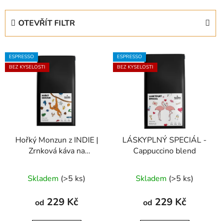
z
e
OTEVŘÍT FILTR
n
í
V
p
ESPRESSO
ESPRESSO
ý
r
BEZ KYSELOSTI
BEZ KYSELOSTI
p
o
i
d
s
u
p
k
r
t
Hořký Monzun z INDIE |
LÁSKYPLNÝ SPECIÁL -
o
ů
Zrnková káva na
Cappuccino blend
d
espresso bez kyselosti
u
Průměrné
Skladem
(>5 ks)
Skladem
(>5 ks)
k
hodnocení
t
produktu
229 Kč
229 Kč
od
od
ů
je