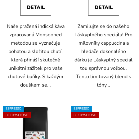
5,0
DETAIL
DETAIL
z
5
Naše pražená indická káva
Zamilujte se do našeho
hvězdiček.
zpracovaná Monsooned
Láskyplného speciálu! Pro
metodou se vyznačuje
milovníky cappuccina a
bohatou a složitou chutí,
hledače dokonalého
která přináší skutečně
dárku je Láskyplný speciál
unikátní zážitek pro vaše
tou správnou volbou.
chuťové buňky. S každým
Tento limitovaný blend s
douškem se...
tóny...
ESPRESSO
ESPRESSO
BEZ KYSELOSTI
BEZ KYSELOSTI