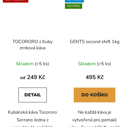
NOVINKA
TOCORORO z Kuby
GENTS second shift 1kg
zrnková káva
Průměrné
Skladem
(>5 ks)
Skladem
(>5 ks)
hodnocení
produktu
249 Kč
495 Kč
od
je
5,0
DETAIL
DO KOŠÍKU
z
5
Kubánská káva Tocororo
Ne každá káva je
hvězdiček.
Serrano Jedna z
vytvořená pro pomalé