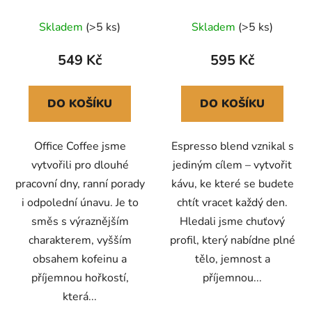
Skladem
(>5 ks)
Skladem
(>5 ks)
549 Kč
595 Kč
DO KOŠÍKU
DO KOŠÍKU
Office Coffee jsme
Espresso blend vznikal s
vytvořili pro dlouhé
jediným cílem – vytvořit
pracovní dny, ranní porady
kávu, ke které se budete
i odpolední únavu. Je to
chtít vracet každý den.
směs s výraznějším
Hledali jsme chuťový
charakterem, vyšším
profil, který nabídne plné
obsahem kofeinu a
tělo, jemnost a
příjemnou hořkostí,
příjemnou...
která...