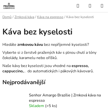
Přejít
Hledat
NÁKUP
na
KOŠÍK
obsah
Domů
/
Zrnková káva
/
Káva na espresso
/
Káva bez kyselosti
Káva bez kyselosti
Hledáte
zrnkovou kávu
bez nepříjemné kyselosti?
Vyberte si z čerstvě pražených káv s plnou chutí a tóny
čokolády, karamelu nebo oříšků.
Naše kávy bez kyselosti jsou vhodné na
espresso,
cappuccino,
..
do automatických i pákových kávovarů.
Nejprodávanější
Senhor Amargo Brazílie | Zrnková káva na
espresso
Skladem
(>5 ks)