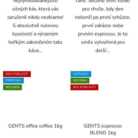
nejvyhledávanějších
ráno. Second Shift vznikl
silných káv, která vás
pro chvíle, kdy den
zaručeně nikdy nezklame!
nekončí po první schůzce,
S absolutně nulovou
první zakázce nebo
kyselostí a výrazným
prvním espressu. Je to
hořkým zakončením tato
směs vytvořená pro
káva...
delší...
BEZ KYSELOSTI
ESPRESSO
ESPRESSO
NOVINKA
NOVINKA
BEZ KYSELOSTI
GENTS office coffee 1kg
GENTS espresso
BLEND 1kg