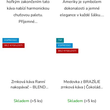
hořkým zakončením tato
Ameriky je symbolem
káva nabízí harmonickou
dokonalosti a jemné
chuťovou paletu.
elegance v každé šálku....
Příjemné...
ESPRESSO
TIP
BEZ KYSELOSTI
ESPRESSO
BEZ KYSELOSTI
Zrnková káva Ranní
Medovka z BRAZÍLIE
nakopávač – BLEND
zrnková káva | Čokoláda,
80% arabica, 20%
karamel, plná chuť
Průměrné
Průměrné
robusta
Skladem
(>5 ks)
Skladem
(>5 ks)
hodnocení
hodnocení
produktu
produktu