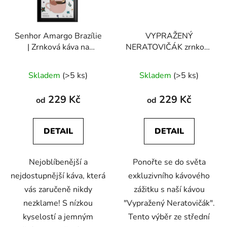
Senhor Amargo Brazílie
VYPRAŽENÝ
| Zrnková káva na
NERATOVIČÁK zrnková
espresso
káva
Skladem
(>5 ks)
Skladem
(>5 ks)
229 Kč
229 Kč
od
od
DETAIL
DETAIL
Nejoblíbenější a
Ponořte se do světa
nejdostupnější káva, která
exkluzivního kávového
vás zaručeně nikdy
zážitku s naší kávou
nezklame! S nízkou
"Vypražený Neratovičák".
kyselostí a jemným
Tento výběr ze střední