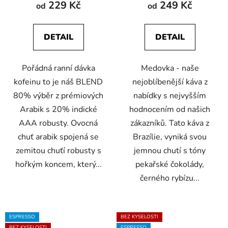
229 Kč
249 Kč
od
od
je
je
5,0
5,0
DETAIL
DETAIL
z
z
5
5
Pořádná ranní dávka
Medovka - naše
hvězdiček.
hvězdiček.
kofeinu to je náš BLEND
nejoblíbenější káva z
80% výběr z prémiových
nabídky s nejvyšším
Arabik s 20% indické
hodnocením od našich
AAA robusty. Ovocná
zákazníků. Tato káva z
chuť arabik spojená se
Brazílie, vyniká svou
zemitou chuťí robusty s
jemnou chutí s tóny
hořkým koncem, který...
pekařské čokolády,
černého rybízu...
ESPRESSO
BEZ KYSELOSTI
BEZ KYSELOSTI
ESPRESSO