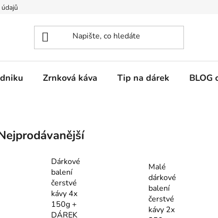
 údajů
dniku
Zrnková káva
Tip na dárek
BLOG o
Nejprodávanější
Dárkové
Malé
balení
dárkové
čerstvé
balení
kávy 4x
čerstvé
150g +
kávy 2x
DÁREK