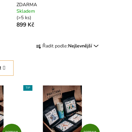
ZDARMA
Skladem
(>5 ks)
899 Kč
Ř
Řadit podle:
Nejlevnější
a
z
e
R
n
í
p
TIP
r
o
d
u
k
DOPRAVA
DOPRAVA