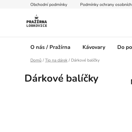
Přejít
Obchodní podmínky
Podmínky ochrany osobních
na
obsah
O nás / Pražírna
Kávovary
Do po
Domů
/
Tip na dárek
/
Dárkové balíčky
Dárkové balíčky