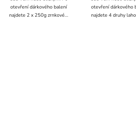
otevření dárkového balení
otevření dárkového 
najdete 2 x 250g zrnkové...
najdete 4 druhy laho
O
v
l
á
d
a
c
í
p
r
v
k
y
v
ý
p