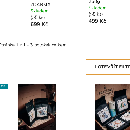
250g
ZDARMA
Skladem
Skladem
(>5 ks)
(>5 ks)
499 Kč
699 Kč
Stránka
1
z
1
-
3
položek celkem
OTEVŘÍT FILT
V
TIP
ý
p
s
p
r