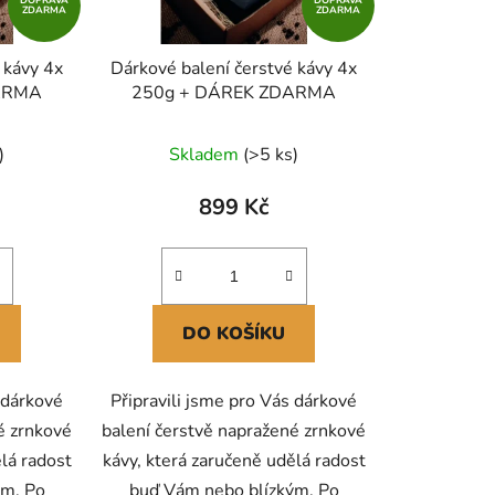
t
ZDARMA
ZDARMA
ů
 kávy 4x
Dárkové balení čerstvé kávy 4x
ARMA
250g + DÁREK ZDARMA
)
Skladem
(>5 ks)
899 Kč
DO KOŠÍKU
 dárkové
Připravili jsme pro Vás dárkové
é zrnkové
balení čerstvě napražené zrnkové
ělá radost
kávy, která zaručeně udělá radost
ým. Po
buď Vám nebo blízkým. Po