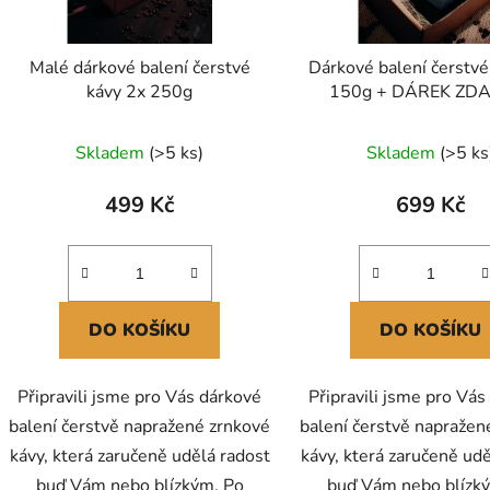
o
d
Malé dárkové balení čerstvé
Dárkové balení čerstvé
u
kávy 2x 250g
150g + DÁREK ZD
k
t
Skladem
(>5 ks)
Skladem
(>5 ks
ů
499 Kč
699 Kč
DO KOŠÍKU
DO KOŠÍKU
Připravili jsme pro Vás dárkové
Připravili jsme pro Vás
balení čerstvě napražené zrnkové
balení čerstvě napražen
kávy, která zaručeně udělá radost
kávy, která zaručeně ud
buď Vám nebo blízkým. Po
buď Vám nebo blízk