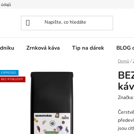
 údajů
dniku
Zrnková káva
Tip na dárek
BLOG o
Domů
/
BE
ESPRESSO
BEZ KYSELOSTI
káv
Značka
Čerstv
předevš
jsou cit