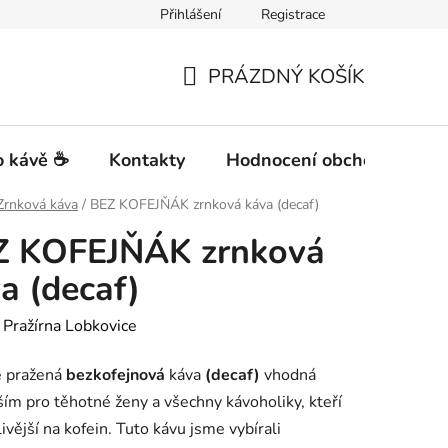
Přihlášení
Registrace
PRÁZDNÝ KOŠÍK
NÁKUPNÍ
KOŠÍK
 kávě ☕
Kontakty
Hodnocení obchodu
Zrnková káva
/
BEZ KOFEJŇÁK zrnková káva (decaf)
Z KOFEJŇÁK zrnková
a (decaf)
:
Pražírna Lobkovice
ě pražená
bezkofejnová
káva
(decaf)
vhodná
ím pro těhotné ženy a všechny kávoholiky, kteří
livější na kofein. Tuto kávu jsme vybírali