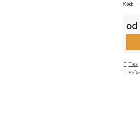
Kód:
o
Měrná
Tisk
Sdíle