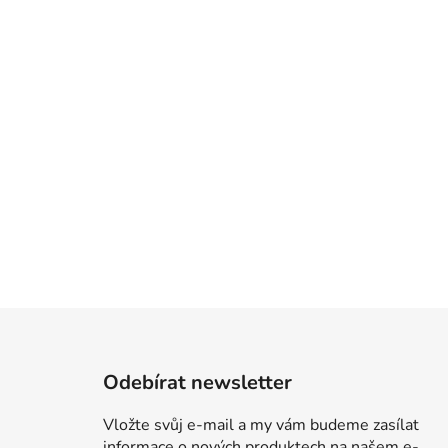
Z
á
Odebírat newsletter
p
a
Vložte svůj e-mail a my vám budeme zasílat
t
informace o nových produktech na našem e-