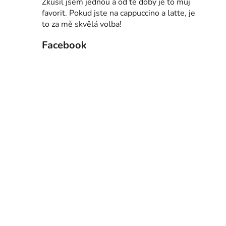
Zkusil jsem jednou a od té doby je to můj
p
favorit. Pokud jste na cappuccino a latte, je
a
to za mě skvělá volba!
n
e
Facebook
l