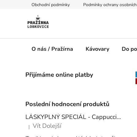
Přejít
Obchodní podmínky
Podmínky ochrany osobních
na
obsah
O nás / Pražírna
Kávovary
Do po
P
Přijímáme online platby
o
s
t
r
Poslední hodnocení produktů
a
n
LÁSKYPLNÝ SPECIÁL - Cappuccino blend
n
Vít Dolejší
|
Hodnocení produktu je 5 z 5 hvězdiček.
í