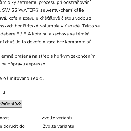
ím díky šetrnému procesu při odstraňování
.
SWISS WATER®
solventy-chemikálie
ívá
, kofein zbavuje křišťálově čistou vodou z
nskych hor Britské Kolumbie v Kanadě. Takto se
odebere 99,9% kofeinu a zachová se téměř
lní chuť. Je to dekofeinizace bez kompromisů.
 jemně pražená na střed s hořkým zakončením.
na přípravu espresso.
e o limitovanou edici.
ost
nost
Zvolte variantu
 doručit do:
Zvolte variantu