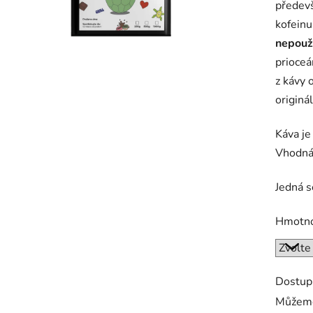
předevš
kofeinu
nepouž
prioceá
z kávy 
originá
Káva je
Vhodná 
Jedná s
Hmotn
Dostup
Můžeme